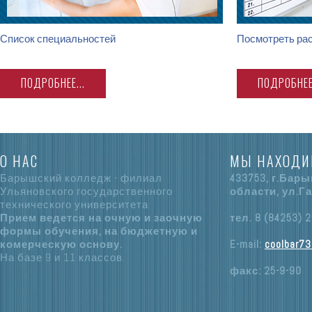
Список специальностей
Посмотреть рас
ПОДРОБНЕЕ...
ПОДРОБНЕЕ.
О НАС
МЫ НАХОДИ
Барышский колледж - филиал
433753, г.Бар
Ульяновского государственного
области, ул.Га
технического университета
Прием ведется на очную и заочную
тел. 8 (84253) 2
формы обучения, на бюджетную и
комерческую основу.
E-mail:
coolbar73
На базе 9 и 11 классов.
факс: 25-9-90