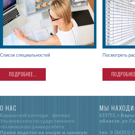
Список специальностей
Посмотреть рас
ПОДРОБНЕЕ...
ПОДРОБНЕЕ.
О НАС
МЫ НАХОДИ
Барышский колледж - филиал
433753, г.Бар
Ульяновского государственного
области, ул.Га
технического университета
Прием ведется на очную и заочную
тел. 8 (84253) 2