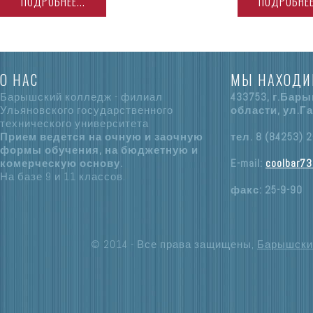
ПОДРОБНЕЕ...
ПОДРОБНЕЕ.
О НАС
МЫ НАХОДИ
Барышский колледж - филиал
433753, г.Бар
Ульяновского государственного
области, ул.Га
технического университета
Прием ведется на очную и заочную
тел. 8 (84253) 2
формы обучения, на бюджетную и
комерческую основу.
E-mail:
coolbar73
На базе 9 и 11 классов.
факс: 25-9-90
© 2014 - Все права защищены,
Барышски