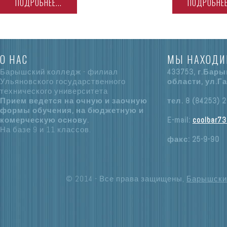
ПОДРОБНЕЕ...
ПОДРОБНЕЕ.
О НАС
МЫ НАХОДИ
Барышский колледж - филиал
433753, г.Бар
Ульяновского государственного
области, ул.Га
технического университета
Прием ведется на очную и заочную
тел. 8 (84253) 2
формы обучения, на бюджетную и
комерческую основу.
E-mail:
coolbar73
На базе 9 и 11 классов.
факс: 25-9-90
© 2014 - Все права защищены,
Барышски