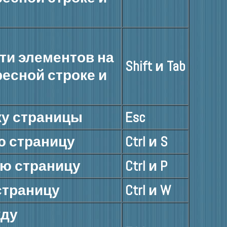
ти элементов на
Shift и Tab
ресной строке и
ку страницы
Esc
ю страницу
Ctrl и S
ую страницу
Ctrl и P
страницу
Ctrl и W
жду