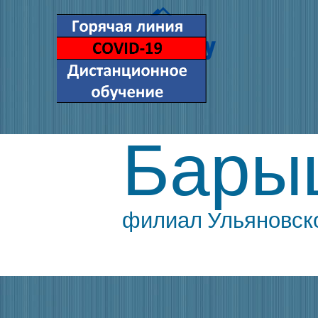
Бары
филиал Ульяновско