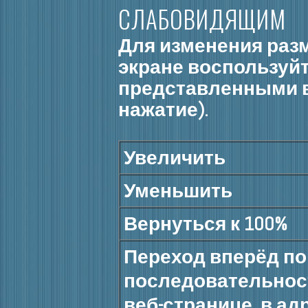
СЛАБОВИДЯЩИМ
Для изменения раз
экране воспользуй
представленными в
нажатие).
Увеличить
Уменьшить
Вернуться к 100%
Переход вперёд по
последовательнос
веб-странице, в ад