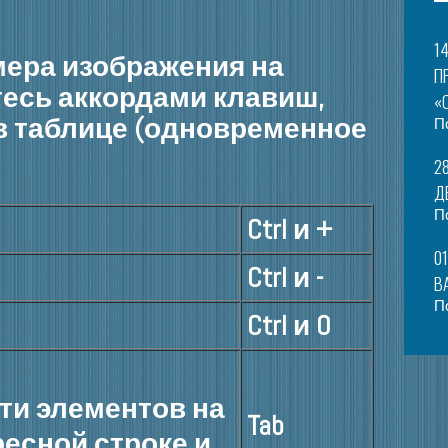
14
мера изображения на
П
тесь аккордами клавиш,
«
 таблице (одновременное
П
28
Д
П
Ctrl и +
01
Ctrl и -
В
П
Ctrl и 0
ти элементов на
Tab
ресной строке и